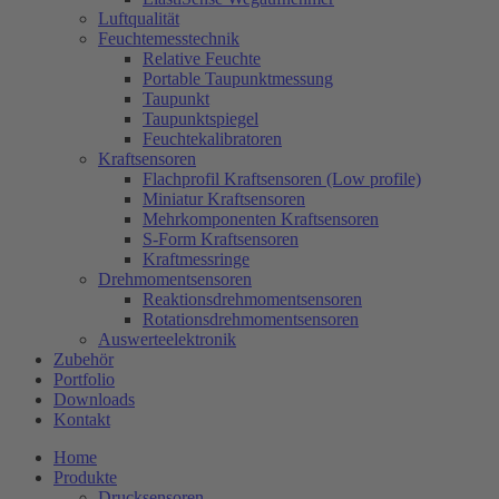
Luftqualität
Feuchtemesstechnik
Relative Feuchte
Portable Taupunktmessung
Taupunkt
Taupunktspiegel
Feuchtekalibratoren
Kraftsensoren
Flachprofil Kraftsensoren (Low profile)
Miniatur Kraftsensoren
Mehrkomponenten Kraftsensoren
S-Form Kraftsensoren
Kraftmessringe
Drehmomentsensoren
Reaktionsdrehmomentsensoren
Rotationsdrehmomentsensoren
Auswerteelektronik
Zubehör
Portfolio
Downloads
Kontakt
Home
Produkte
Drucksensoren