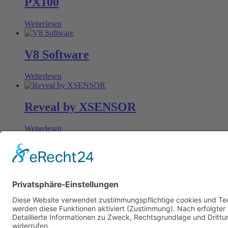
PX100
Weiterlesen
V8 Software
Weiterlesen
Reveal by XSENSOR
Weiterlesen
Rufen Sie einfach an oder schreiben Sie uns!
DM-SENSORS, Schulstr. 26c, 65835 Liederbach
+49 69 1534 1776
info@dm-sensors.de
Impressum
|
Datenschutzerklärung
|
AGB