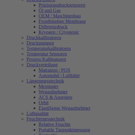
Präzisionsdrucksensoren
Öl und Gas
OEM / Maschinenbau
Frontbündige Membrane
Differenzdruck
Kryogen / Cryogenic
Druckkalibratoren
Druckpumpen
Temperaturkalibratoren
Temperatur Sensoren
Prozess Kalibratoren
Druckverteilung
Matratzen / POS
Automobil / Luftfahrt
Längenmesstechnik
Messtaster
Wegaufnehmer
ACS & Anzeigen
Orbit
ElastiSense Wegaufnehmer
Luftqualität
Feuchtemesstechnik
Relative Feuchte
Portable Taupunktmessung