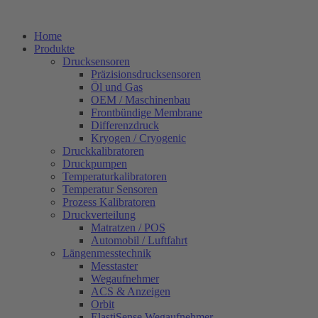
Zum
Inhalt
Home
springen
Produkte
Drucksensoren
Präzisionsdrucksensoren
Öl und Gas
OEM / Maschinenbau
Frontbündige Membrane
Differenzdruck
Kryogen / Cryogenic
Druckkalibratoren
Druckpumpen
Temperaturkalibratoren
Temperatur Sensoren
Prozess Kalibratoren
Druckverteilung
Matratzen / POS
Automobil / Luftfahrt
Längenmesstechnik
Messtaster
Wegaufnehmer
ACS & Anzeigen
Orbit
ElastiSense Wegaufnehmer