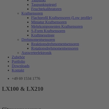
Taupunkt
Taupunktspiegel
Feuchtekalibratoren
Kraftsensoren
Flachprofil Kraftsensoren (Low profile)
Miniatur Kraftsensoren
Mehrkomponenten Kraftsensoren
S-Form Kraftsensoren
Kraftmessringe
Drehmomentsensoren
Reaktionsdrehmomentsensoren
Rotationsdrehmomentsensoren
Auswerteelektronik
Zubehör
Portfolio
Downloads
Kontakt
+49 69 1534 1776
LX100 & LX210