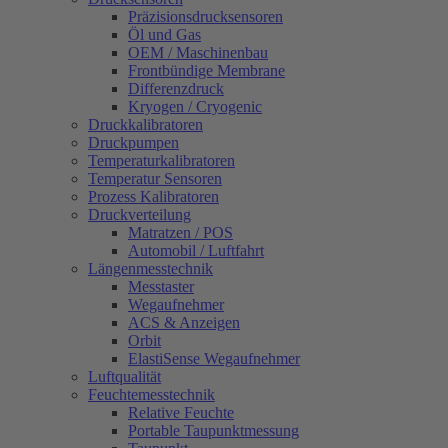
Präzisionsdrucksensoren
Öl und Gas
OEM / Maschinenbau
Frontbündige Membrane
Differenzdruck
Kryogen / Cryogenic
Druckkalibratoren
Druckpumpen
Temperaturkalibratoren
Temperatur Sensoren
Prozess Kalibratoren
Druckverteilung
Matratzen / POS
Automobil / Luftfahrt
Längenmesstechnik
Messtaster
Wegaufnehmer
ACS & Anzeigen
Orbit
ElastiSense Wegaufnehmer
Luftqualität
Feuchtemesstechnik
Relative Feuchte
Portable Taupunktmessung