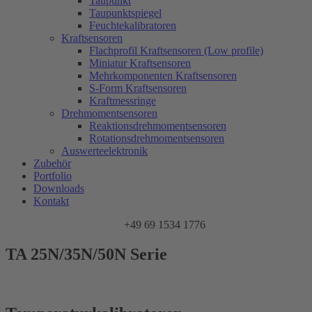
Taupunkt
Taupunktspiegel
Feuchtekalibratoren
Kraftsensoren
Flachprofil Kraftsensoren (Low profile)
Miniatur Kraftsensoren
Mehrkomponenten Kraftsensoren
S-Form Kraftsensoren
Kraftmessringe
Drehmomentsensoren
Reaktionsdrehmomentsensoren
Rotationsdrehmomentsensoren
Auswerteelektronik
Zubehör
Portfolio
Downloads
Kontakt
+49 69 1534 1776
TA 25N/35N/50N Serie