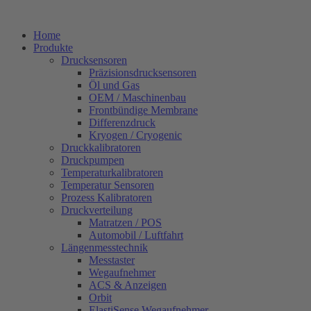
Zum
Inhalt
Home
springen
Produkte
Drucksensoren
Präzisionsdrucksensoren
Öl und Gas
OEM / Maschinenbau
Frontbündige Membrane
Differenzdruck
Kryogen / Cryogenic
Druckkalibratoren
Druckpumpen
Temperaturkalibratoren
Temperatur Sensoren
Prozess Kalibratoren
Druckverteilung
Matratzen / POS
Automobil / Luftfahrt
Längenmesstechnik
Messtaster
Wegaufnehmer
ACS & Anzeigen
Orbit
ElastiSense Wegaufnehmer