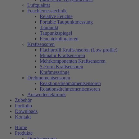
Luftqualität
Feuchtemesstechnik
Relative Feuchte
Portable Taupunktmessung
Taupunkt
Taupunktspiegel
Feuchtekalibratoren
Kraftsensoren
Flachprofil Kraftsensoren (Low profile)
Miniatur Kraftsensoren
Mehrkomponenten Kraftsensoren
S-Form Kraftsensoren
Kraftmessringe
Drehmomentsensoren
Reaktionsdrehmomentsensoren
Rotationsdrehmomentsensoren
Auswerteelektronik
Zubehör
Portfolio
Downloads
Kontakt
Home
Produkte
Drucksensoren