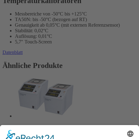
Temperaturkalibratoren
Messbereiche von -50°C bis +125°C
TA50N: bis -50°C (bezogen auf RT)
Genauigkeit ab 0,05°C (mit externen Referenzsensor)
Stabilität: 0,02°C
Auflösung: 0,01°C
5,7″ Touch-Screen
Datenblatt
Ähnliche Produkte
TA 25NL / 45NL Serie